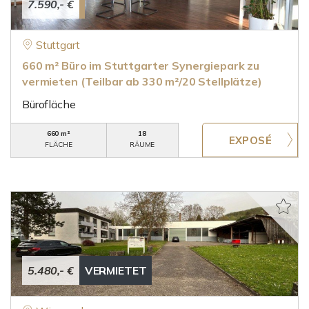
7.590,- €
Stuttgart
660 m² Büro im Stuttgarter Synergiepark zu
vermieten (Teilbar ab 330 m²/20 Stellplätze)
Bürofläche
660 m²
18
FLÄCHE
RÄUME
5.480,- €
VERMIETET