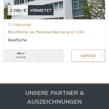
1.700,- €
VERMIETET
Filderstadt
Bürofläche zur flexiblen Nutzung im 1.OG
Bürofläche
180 m²
FLÄCHE
UNSERE PARTNER &
AUSZEICHNUNGEN