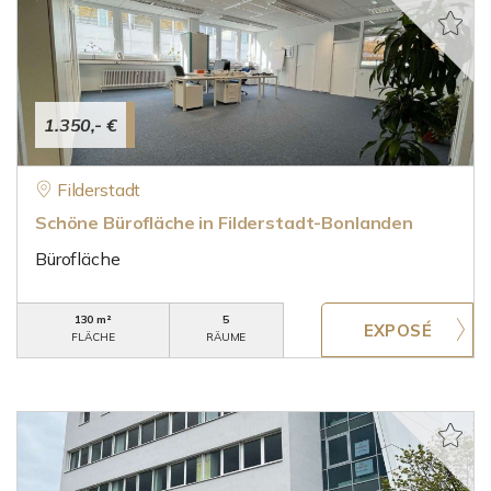
1.350,- €
Filderstadt
Schöne Bürofläche in Filderstadt-Bonlanden
Bürofläche
130 m²
5
FLÄCHE
RÄUME