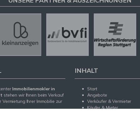
UNSERE PARTNER & AUSZEICHNUNGEN
L
INHALT
tenter
Immobilienmakler in
Start
dt
stehen wir Ihnen beim Verkauf
Angebote
r Vermietung Ihrer Immobilie zur
Verkäufer & Vermieter
Käufer & Mieter
Service
sendem Fachwissen und lokaler
Über uns
beraten wir Sie in allen Fragen
Kontakt
r Haus oder Ihre Wohnung in
t. Sprechen Sie uns an - wir sind