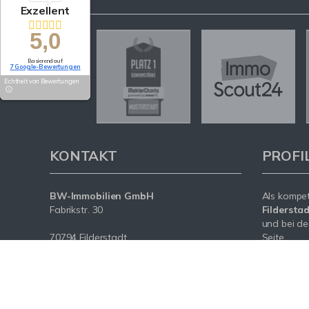
Exzellent
5,0
Basierend auf
7 Google-Bewertungen
Echtheit von Bewertungen
KONTAKT
PROFI
BW-Immobilien GmbH
Als kompe
Fabrikstr. 30
Fildersta
und bei de
70794 Filderstadt
Seite.
Tel.: +49 (0) 172 / 215 85 19
Mit umfas
E-Mail: info@bw-realestate.de
Expertise 
Internet: www.bw-realestate.de
rund um Ih
Filderstad