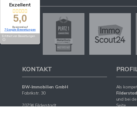
Exzellent
5,0
Basierend auf
7 Google-Bewertungen
Echtheit von Bewertungen
KONTAKT
PROFI
BW-Immobilien GmbH
Als kompe
Fabrikstr. 30
Fildersta
und bei de
70794 Filderstadt
Seite.
Tel.: +49 (0) 172 / 215 85 19
Mit umfas
E-Mail: info@bw-realestate.de
Expertise 
Internet: www.bw-realestate.de
rund um Ih
Filderstad