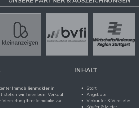
UNSERE PARTNER & AUSZEICHNUNGEN
L
INHALT
tenter
Immobilienmakler in
Start
dt
stehen wir Ihnen beim Verkauf
Angebote
r Vermietung Ihrer Immobilie zur
Verkäufer & Vermieter
Käufer & Mieter
Service
sendem Fachwissen und lokaler
Über uns
beraten wir Sie in allen Fragen
Kontakt
r Haus oder Ihre Wohnung in
t. Sprechen Sie uns an - wir sind