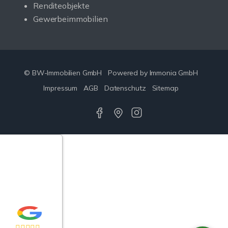
Renditeobjekte
Gewerbeimmobilien
© BW-Immobilien GmbH
Powered by Immonia GmbH
Impressum
AGB
Datenschutz
Sitemap
Google-
ertungen
Echtheit
n Bewertungen