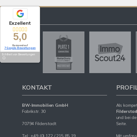
Exzellent
5,0
Basierend auf
7 Google-Bewertungen
Echtheit von Bewertungen
KONTAKT
PROFI
BW-Immobilien GmbH
Als kompe
Fabrikstr. 30
Fildersta
und bei de
70794 Filderstadt
Seite.
Tel.: +49 (0) 172 / 215 85 19
Mit umfas